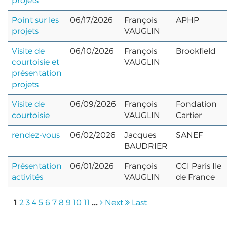
projets
Point sur les
06/17/2026
François
APHP
projets
VAUGLIN
Visite de
06/10/2026
François
Brookfield
courtoisie et
VAUGLIN
présentation
projets
Visite de
06/09/2026
François
Fondation
courtoisie
VAUGLIN
Cartier
rendez-vous
06/02/2026
Jacques
SANEF
BAUDRIER
Présentation
06/01/2026
François
CCI Paris Ile
activités
VAUGLIN
de France
1
...
2
3
4
5
6
7
8
9
10
11
Next
Last