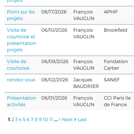
projets
Point sur les
06/17/2026
François
APHP
projets
VAUGLIN
Visite de
06/10/2026
François
Brookfield
courtoisie et
VAUGLIN
présentation
projets
Visite de
06/09/2026
François
Fondation
courtoisie
VAUGLIN
Cartier
rendez-vous
06/02/2026
Jacques
SANEF
BAUDRIER
Présentation
06/01/2026
François
CCI Paris Ile
activités
VAUGLIN
de France
1
...
2
3
4
5
6
7
8
9
10
11
Next
Last